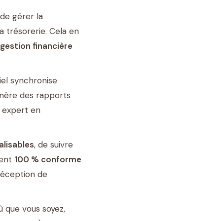
 de gérer la
a trésorerie. Cela en
 gestion financière
ciel synchronise
énère des rapports
s expert en
alisables
, de suivre
ment
100 % conforme
 réception de
ù que vous soyez,