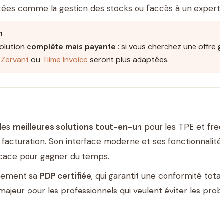
cées comme la gestion des stocks ou l'accès à un exper
n
olution
complète mais payante
: si vous cherchez une offre 
e
Zervant
ou
Tiime Invoice
seront plus adaptées.
 des
meilleures solutions tout-en-un
pour les TPE et fre
et facturation. Son interface moderne et ses fonctionnali
fficace pour gagner du temps.
èrement sa
PDP certifiée
, qui garantit une conformité tot
 majeur pour les professionnels qui veulent éviter les pr