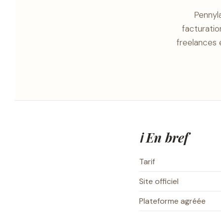
Pennyl
facturatio
freelances 
ℹ️ En bref
Tarif
Site officiel
Plateforme agréée