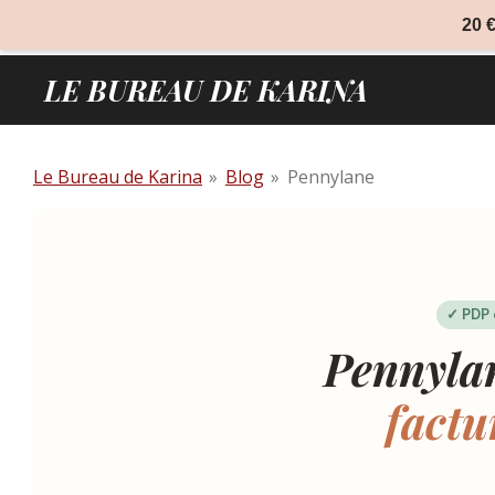
Passer
20 €
au
contenu
LE BUREAU DE KARINA
principal
Le Bureau de Karina
»
Blog
»
Pennylane
✓ PDP 
Pennyl
factu