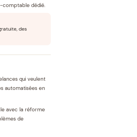
t-comptable dédié.
gratuite, des
elances qui veulent
tés automatisées en
ale avec la réforme
oblèmes de