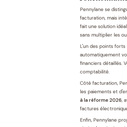
Pennylane se distin
facturation, mais int
fait une solution idé
sans multiplier les out
L'un des points fort
automatiquement vos
financiers détaillés.
comptabilité.
Côté facturation, P
les paiements et d'e
à la réforme 2026
, 
factures électroniqu
Enfin, Pennylane pr