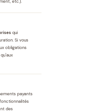
ment, etc.).
prises
qui
ration. Si vous
ux obligations
 qu'aux
nements payants
 fonctionnalités
ent des