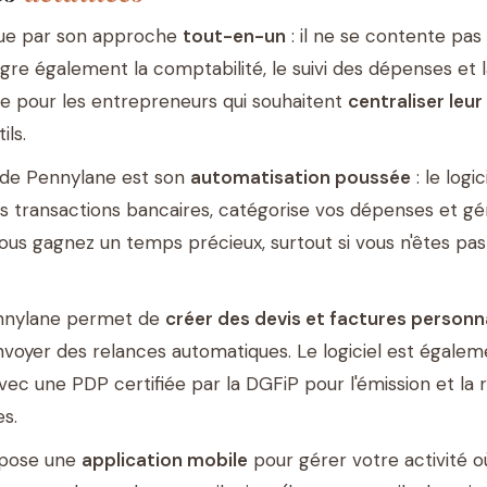
gue par son approche
tout-en-un
: il ne se contente pas
ègre également la comptabilité, le suivi des dépenses et l
ale pour les entrepreneurs qui souhaitent
centraliser leur
ils.
s de Pennylane est son
automatisation poussée
: le logi
 transactions bancaires, catégorise vos dépenses et g
 Vous gagnez un temps précieux, surtout si vous n'êtes pa
ennylane permet de
créer des devis et factures personn
nvoyer des relances automatiques. Le logiciel est égale
avec une PDP certifiée par la DGFiP pour l'émission et la
es.
opose une
application mobile
pour gérer votre activité o