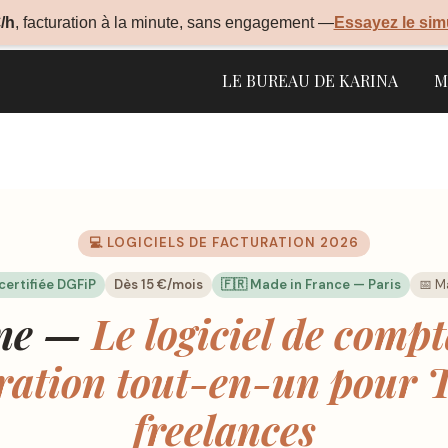
/h
, facturation à la minute, sans engagement —
Essayez le sim
LE BUREAU DE KARINA
M
💻 LOGICIELS DE FACTURATION 2026
certifiée DGFiP
Dès 15 €/mois
🇫🇷 Made in France — Paris
📅 M
ane —
Le logiciel de compt
ration tout-en-un pour 
freelances