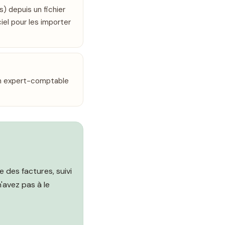
) depuis un fichier
el pour les importer
un expert-comptable
e des factures, suivi
'avez pas à le