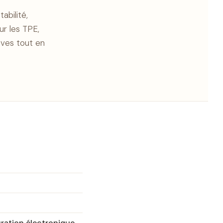
bilité,
ur les TPE,
ives tout en
ration électronique