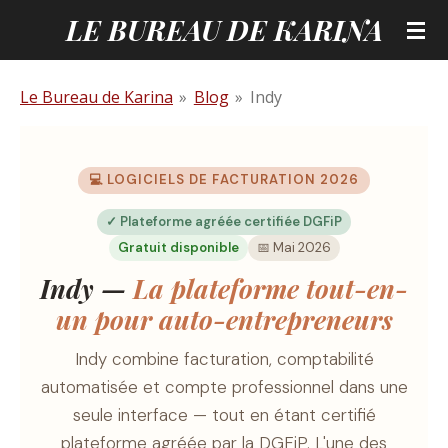
LE BUREAU DE KARINA
Passer
au
contenu
Le Bureau de Karina
»
Blog
»
Indy
principal
💻 LOGICIELS DE FACTURATION 2026
✓ Plateforme agréée certifiée DGFiP
Gratuit disponible
📅 Mai 2026
Indy —
La plateforme tout-en-
un pour auto-entrepreneurs
Indy combine facturation, comptabilité
automatisée et compte professionnel dans une
seule interface — tout en étant certifié
plateforme agréée par la DGFiP. L'une des