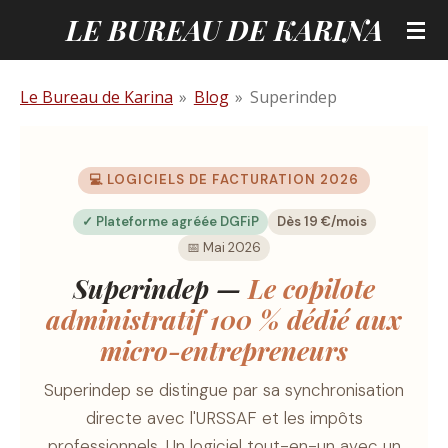
LE BUREAU DE KARINA
Passer
au
contenu
Le Bureau de Karina
»
Blog
»
Superindep
principal
💻 LOGICIELS DE FACTURATION 2026
✓ Plateforme agréée DGFiP
Dès 19 €/mois
📅 Mai 2026
Superindep —
Le copilote
administratif 100 % dédié aux
micro-entrepreneurs
Superindep se distingue par sa synchronisation
directe avec l'URSSAF et les impôts
professionnels. Un logiciel tout-en-un avec un